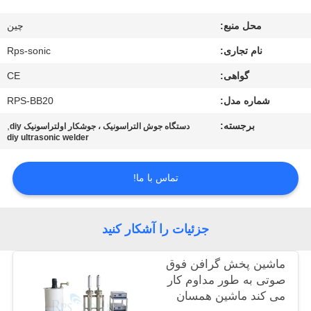
کیفیت
محل منبع:
چين
با
نام تجاری:
Rps-sonic
ما
گواهی:
CE
تماس
شماره مدل:
RPS-BB20
بگیرید
برجسته:
,
دستگاه جوش التراسونیک ، جوشکار اولتراسونیک diy
diy ultrasonic welder
اخبار
تماس با ما!
موارد
جزئیات را آشکار کنید
نقشه
ماشین پخش گرافن فوق
سایت
صوتی به طور مداوم کار
می کند ماشین همسان