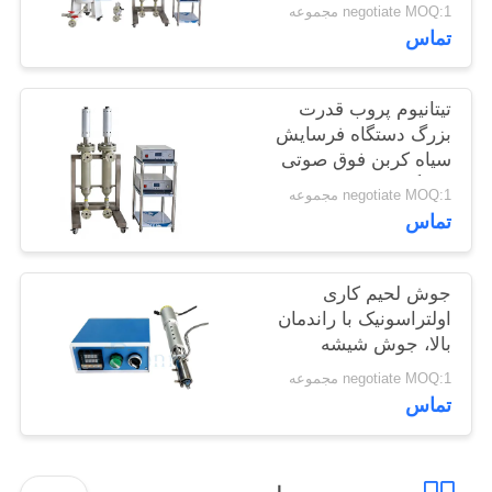
ساز فوق صوتی
negotiate MOQ:1 مجموعه
سیاست
تماس
حفظ
حریم
تیتانیوم پروب قدرت
خصوصی
بزرگ دستگاه فرسایش
سیاه کربن فوق صوتی
دستگاه همسان ساز فوق
negotiate MOQ:1 مجموعه
صوتی
تماس
جوش لحیم کاری
اولتراسونیک با راندمان
بالا، جوش شیشه
اولتراسونیک برای صنعت
negotiate MOQ:1 مجموعه
ساختمان
تماس