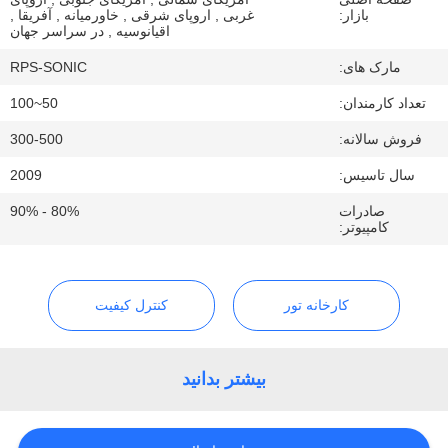
کیفیت
بازار:
غربی , اروپای شرقی , خاورمیانه , آفریقا ,
اقیانوسیه , در سراسر جهان
مارک های:
RPS-SONIC
با
تعداد کارمندان:
50~100
ما
فروش سالانه:
300-500
تماس
بگیرید
سال تاسیس:
2009
صادرات
80% - 90%
کامپیوتر:
اخبار
موارد
کارخانه تور
کنترل کیفیت
نقشه
بیشتر بدانید
سایت