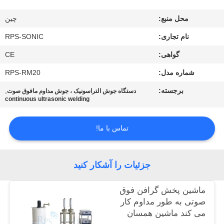
کیفیت
محل منبع:
چين
با
نام تجاری:
RPS-SONIC
ما
گواهی:
CE
تماس
شماره مدل:
RPS-RM20
بگیرید
برجسته:
,
دستگاه جوش التراسونیک ، جوش مداوم مافوق صوت
continuous ultrasonic welding
اخبار
تماس با ما!
موارد
جزئیات را آشکار کنید
نقشه
ماشین پخش گرافن فوق
سایت
صوتی به طور مداوم کار
می کند ماشین همسان