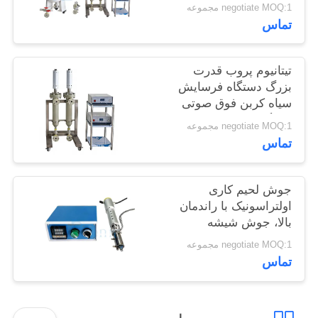
ساز فوق صوتی
negotiate MOQ:1 مجموعه
سیاست
تماس
حفظ
حریم
تیتانیوم پروب قدرت
خصوصی
بزرگ دستگاه فرسایش
سیاه کربن فوق صوتی
دستگاه همسان ساز فوق
negotiate MOQ:1 مجموعه
صوتی
تماس
جوش لحیم کاری
اولتراسونیک با راندمان
بالا، جوش شیشه
اولتراسونیک برای صنعت
negotiate MOQ:1 مجموعه
ساختمان
تماس