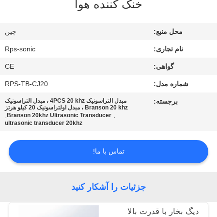
خنک کننده هوا
کیفیت
محل منبع:
چین
با
نام تجاری:
Rps-sonic
ما
گواهی:
CE
تماس
شماره مدل:
RPS-TB-CJ20
بگیرید
برجسته:
مبدل التراسونیک 4PCS 20 khz ، مبدل التراسونیک
Branson 20 khz ، مبدل اولتراسونیک 20 کیلو هرتز
,
,
اخبار
Branson 20khz Ultrasonic Transducer
ultrasonic transducer 20khz
موارد
تماس با ما!
نقشه
جزئیات را آشکار کنید
سایت
دیگ بخار با قدرت بالا