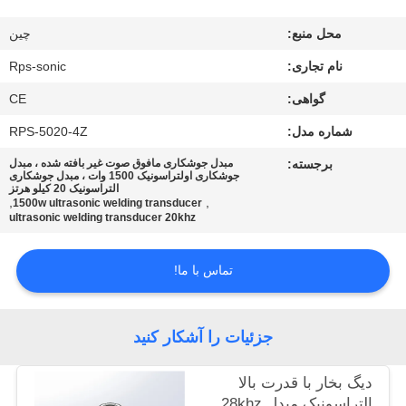
کیفیت
محل منبع:
چین
با
نام تجاری:
Rps-sonic
ما
گواهی:
CE
تماس
شماره مدل:
RPS-5020-4Z
بگیرید
برجسته:
مبدل جوشکاری مافوق صوت غیر بافته شده ، مبدل
جوشکاری اولتراسونیک 1500 وات ، مبدل جوشکاری
التراسونیک 20 کیلو هرتز
,
,
1500w ultrasonic welding transducer
اخبار
ultrasonic welding transducer 20khz
تماس با ما!
موارد
نقشه
جزئیات را آشکار کنید
سایت
دیگ بخار با قدرت بالا
التراسونیک مبدل 28khz