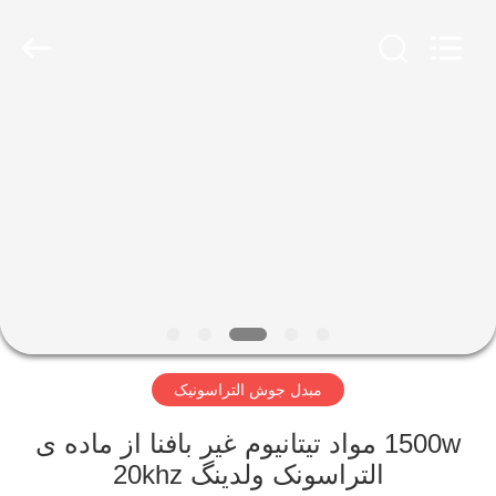
Hangzhou
Powersonic
Equipment
Co.,
Ltd..
All
Rights
Reserved.
خانه
محصولات
درباره
ما
تور
مبدل جوش التراسونیک
کارخانه
1500w مواد تیتانیوم غیر بافنا از ماده ی
کنترل
التراسونک ولدینگ 20khz