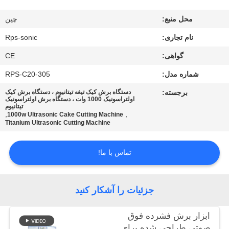
کیفیت
محل منبع:
چین
با
نام تجاری:
Rps-sonic
ما
گواهی:
CE
تماس
شماره مدل:
RPS-C20-305
بگیرید
برجسته:
دستگاه برش کیک تیغه تیتانیوم ، دستگاه برش کیک
اولتراسونیک 1000 وات ، دستگاه برش اولتراسونیک
تیتانیوم
,
,
1000w Ultrasonic Cake Cutting Machine
اخبار
Titanium Ultrasonic Cutting Machine
تماس با ما!
موارد
نقشه
جزئیات را آشکار کنید
سایت
ابزار برش فشرده فوق
صوتی طراحی شده برای