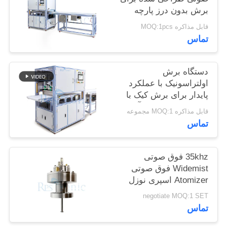
سیاست
برش بدون درز پارچه
های مصنوعی مواد غیر
حفظ
قابل مذاکره MOQ:1pcs
بافته و ورق های لاستیکی
تماس
حریم
خصوصی
دستگاه برش
اولتراسونیک با عملکرد
پایدار برای برش کیک با
تیغه پهن و عملکرد آسان
قابل مذاکره MOQ:1 مجموعه
برای نانوایی و پذیرایی
تماس
35khz فوق صوتی
Widemist فوق صوتی
Atomizer اسپری نوزل
برای تولید سلول سوخت
negotiate MOQ:1 SET
تماس