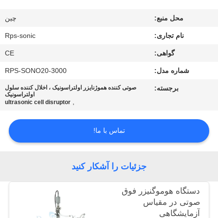
کیفیت
محل منبع:
چين
با
نام تجاری:
Rps-sonic
ما
گواهی:
CE
تماس
شماره مدل:
RPS-SONO20-3000
بگیرید
برجسته:
صوتی کننده هموژنایزر اولتراسونیک ، اخلال کننده سلول
اولتراسونیک
,
ultrasonic cell disruptor
اخبار
تماس با ما!
موارد
جزئیات را آشکار کنید
نقشه
دستگاه هوموگنیزر فوق
سایت
صوتی در مقیاس
آزمایشگاهی