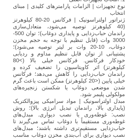
نوع تجهیزات | الزامات پارامترهای کلیدی | مبنای
انتخاب
ژنراتور اولتراسونیک | فرکانس 20-80 کیلوهرتز
(40 کیلوهرتز توصیه می‌شود، متعادل‌سازی
راندمان حباب‌زدایی و پایداری دوغاب)؛ توان 500-
3000 وات (قابل تنظیم با توجه به حجم مخزن
دوغاب، 10-20 وات بر لیتر توصیه می‌شود)؛
پشتیبانی از توان قابل تنظیم مداوم و ردیابی
خودکار فرکانس. فرکانس خیلی بالا (>80
کیلوهرتز) اثر کاویتاسیون را تضعیف کرده و
راندمان حباب‌زدایی را کاهش می‌دهد؛ فرکانس
خیلی پایین (<20 کیلوهرتز) ممکن است باعث گرم
شدن موضعی دوغاب یا شکستن زنجیره‌های
مولکولی پلیمر شود.
مبدل اولتراسونیک | مواد سرامیکی پیزوالکتریک
(پایداری بالا، راندمان تبدیل انرژی بالا)؛ روش
نصب: غوطه‌وری یا نصب دیواری. مبدل‌های
غوطه‌وری مستقیماً با دوغاب تماس می‌گیرند تا
حباب‌زدایی مستقیم‌تری داشته باشند؛ مبدل‌های
نصب دیواری برای آب‌بندی مخزن دوغاب مناسب