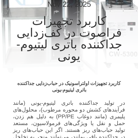
Nov 22, 2025
کیفیت
کاربرد تجهیزات
با
فراصوت در کف‌زدایی
ما
جداکننده باتری لیتیوم-
تماس
یونی
بگیرید
اخبار
کاربرد تجهیزات اولتراسونیک در حباب‌زدایی جداکننده
باتری لیتیوم-یونی
موارد
در تولید جداکننده باتری لیتیوم-یونی (مانند
فرآیندهای کشش دو محوره مرطوب)، محلول‌های
نقشه
پلیمری (مانند دوغاب PP/PE) به دلیل هم زدن،
حمل و نقل یا ویژگی‌های فرمولاسیون، مستعد
سایت
تولید حباب‌های ریز هستند. اگر این حباب‌های ریز
در جداکننده باقی بمانند، می‌توانند منجر به تخلخل