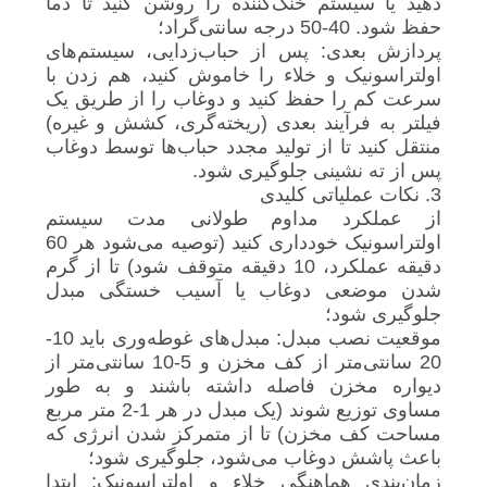
دهید یا سیستم خنک‌کننده را روشن کنید تا دما
حفظ شود. 40-50 درجه سانتی‌گراد؛
پردازش بعدی: پس از حباب‌زدایی، سیستم‌های
اولتراسونیک و خلاء را خاموش کنید، هم زدن با
سرعت کم را حفظ کنید و دوغاب را از طریق یک
فیلتر به فرآیند بعدی (ریخته‌گری، کشش و غیره)
منتقل کنید تا از تولید مجدد حباب‌ها توسط دوغاب
پس از ته نشینی جلوگیری شود.
3. نکات عملیاتی کلیدی
از عملکرد مداوم طولانی مدت سیستم
اولتراسونیک خودداری کنید (توصیه می‌شود هر 60
دقیقه عملکرد، 10 دقیقه متوقف شود) تا از گرم
شدن موضعی دوغاب یا آسیب خستگی مبدل
جلوگیری شود؛
موقعیت نصب مبدل: مبدل‌های غوطه‌وری باید 10-
20 سانتی‌متر از کف مخزن و 5-10 سانتی‌متر از
دیواره مخزن فاصله داشته باشند و به طور
مساوی توزیع شوند (یک مبدل در هر 1-2 متر مربع
مساحت کف مخزن) تا از متمرکز شدن انرژی که
باعث پاشش دوغاب می‌شود، جلوگیری شود؛
زمان‌بندی هماهنگی خلاء و اولتراسونیک: ابتدا