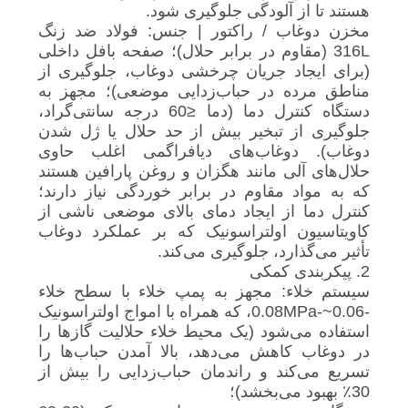
هستند تا از آلودگی جلوگیری شود.
مخزن دوغاب / راکتور | جنس: فولاد ضد زنگ
316L (مقاوم در برابر حلال)؛ صفحه بافل داخلی
(برای ایجاد جریان چرخشی دوغاب، جلوگیری از
مناطق مرده در حباب‌زدایی موضعی)؛ مجهز به
دستگاه کنترل دما (دما ≤60 درجه سانتی‌گراد،
جلوگیری از تبخیر بیش از حد حلال یا ژل شدن
دوغاب). دوغاب‌های دیافراگمی اغلب حاوی
حلال‌های آلی مانند هگزان و روغن پارافین هستند
که به مواد مقاوم در برابر خوردگی نیاز دارند؛
کنترل دما از ایجاد دمای بالای موضعی ناشی از
کاویتاسیون اولتراسونیک که بر عملکرد دوغاب
تأثیر می‌گذارد، جلوگیری می‌کند.
2. پیکربندی کمکی
سیستم خلاء: مجهز به پمپ خلاء با سطح خلاء
-0.06~-0.08MPa، که همراه با امواج اولتراسونیک
استفاده می‌شود (یک محیط خلاء حلالیت گازها را
در دوغاب کاهش می‌دهد، بالا آمدن حباب‌ها را
تسریع می‌کند و راندمان حباب‌زدایی را بیش از
30٪ بهبود می‌بخشد)؛