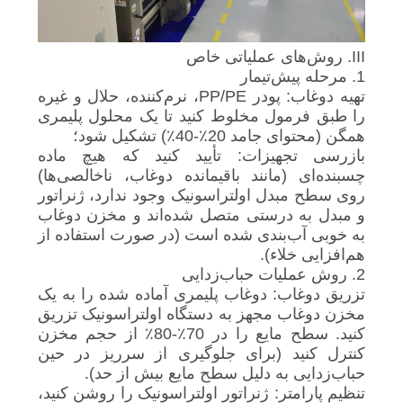
III. روش‌های عملیاتی خاص
1. مرحله پیش‌تیمار
تهیه دوغاب: پودر PP/PE، نرم‌کننده، حلال و غیره
را طبق فرمول مخلوط کنید تا یک محلول پلیمری
همگن (محتوای جامد 20٪-40٪) تشکیل شود؛
بازرسی تجهیزات: تأیید کنید که هیچ ماده
چسبنده‌ای (مانند باقیمانده دوغاب، ناخالصی‌ها)
روی سطح مبدل اولتراسونیک وجود ندارد، ژنراتور
و مبدل به درستی متصل شده‌اند و مخزن دوغاب
به خوبی آب‌بندی شده است (در صورت استفاده از
هم‌افزایی خلاء).
2. روش عملیات حباب‌زدایی
تزریق دوغاب: دوغاب پلیمری آماده شده را به یک
مخزن دوغاب مجهز به دستگاه اولتراسونیک تزریق
کنید. سطح مایع را در 70٪-80٪ از حجم مخزن
کنترل کنید (برای جلوگیری از سرریز در حین
حباب‌زدایی به دلیل سطح مایع بیش از حد).
تنظیم پارامتر: ژنراتور اولتراسونیک را روشن کنید،