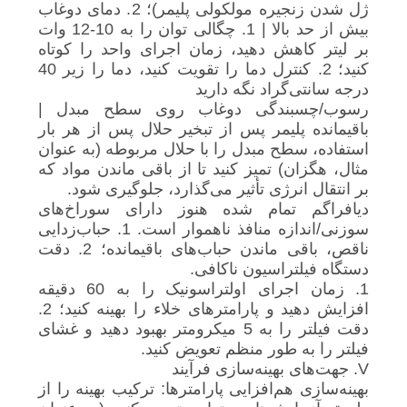
ژل شدن زنجیره مولکولی پلیمر)؛ 2. دمای دوغاب
بیش از حد بالا | 1. چگالی توان را به 10-12 وات
بر لیتر کاهش دهید، زمان اجرای واحد را کوتاه
کنید؛ 2. کنترل دما را تقویت کنید، دما را زیر 40
درجه سانتی‌گراد نگه دارید
رسوب/چسبندگی دوغاب روی سطح مبدل |
باقیمانده پلیمر پس از تبخیر حلال پس از هر بار
استفاده، سطح مبدل را با حلال مربوطه (به عنوان
مثال، هگزان) تمیز کنید تا از باقی ماندن مواد که
بر انتقال انرژی تأثیر می‌گذارد، جلوگیری شود.
دیافراگم تمام شده هنوز دارای سوراخ‌های
سوزنی/اندازه منافذ ناهموار است. 1. حباب‌زدایی
ناقص، باقی ماندن حباب‌های باقیمانده؛ 2. دقت
دستگاه فیلتراسیون ناکافی.
1. زمان اجرای اولتراسونیک را به 60 دقیقه
افزایش دهید و پارامترهای خلاء را بهینه کنید؛ 2.
دقت فیلتر را به 5 میکرومتر بهبود دهید و غشای
فیلتر را به طور منظم تعویض کنید.
V. جهت‌های بهینه‌سازی فرآیند
بهینه‌سازی هم‌افزایی پارامترها: ترکیب بهینه را از