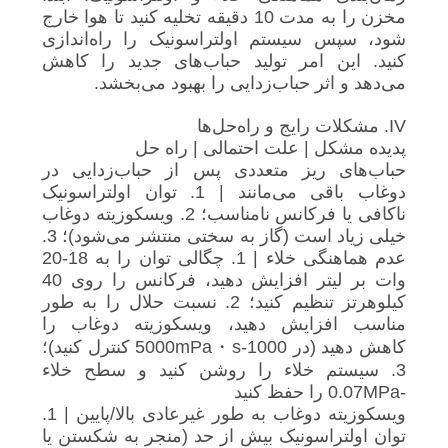
مخزن را به مدت 10 دقیقه تخلیه کنید تا هوا خارج
شود، سپس سیستم اولتراسونیک را راه‌اندازی
کنید. این امر تولید حباب‌های جدید را کاهش
می‌دهد و اثر حباب‌زدایی را بهبود می‌بخشد.
IV. مشکلات رایج و راه‌حل‌ها
پدیده مشکل | علت احتمالی | راه حل
حباب‌های ریز متعددی پس از حباب‌زدایی در
دوغاب باقی می‌مانند | 1. توان اولتراسونیک
ناکافی یا فرکانس نامناسب؛ 2. ویسکوزیته دوغاب
خیلی زیاد است (گاز به سختی منتشر می‌شود)؛ 3.
عدم هماهنگی خلاء | 1. چگالی توان را به 18-20
وات بر لیتر افزایش دهید، فرکانس را روی 40
کیلوهرتز تنظیم کنید؛ 2. نسبت حلال را به طور
مناسب افزایش دهید، ویسکوزیته دوغاب را
کاهش دهید (در 1000-5000mPa・s کنترل کنید)؛
3. سیستم خلاء را روشن کنید و سطح خلاء
-0.07MPa را حفظ کنید
ویسکوزیته دوغاب به طور غیرعادی بالا/پایین | 1.
توان اولتراسونیک بیش از حد (منجر به شکستن یا