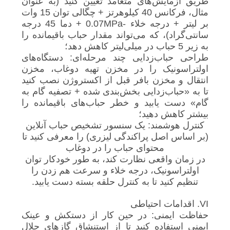
طریق آزمایش‌های متعامد تعیین کنید (به عنوان
مثال، فرکانس 40 کیلوهرتز + چگالی توان 15 وات
بر لیتر + درجه خلاء -0.07MPa + دما 45 درجه
سانتی‌گراد)، که می‌تواند مقدار حباب باقیمانده را
به زیر 5 حباب در میلی‌لیتر کاهش دهد؛
طراحی حباب‌زدایی چند مرحله‌ای: دستگاه‌های
اولتراسونیک را در مخزن تهیه دوغاب، مخزن
انتقال و مخزن بافر قبل از اکستروژن نصب کنید
تا به «حباب‌زدایی بخش‌بندی شده + تصفیه گام به
گام» دست یابید و خطر حباب‌های باقیمانده را
بیشتر کاهش دهید؛
کنترل هوشمند: یک سنسور تشخیص حباب آنلاین
(بر اساس اصل پراکندگی لیزری) را معرفی کنید تا
محتوای حباب را در دوغاب
در زمان واقعی نظارت کند، به طور خودکار توان
اولتراسونیک، درجه خلاء و سرعت هم زدن را
تنظیم کنید تا به کنترل حلقه بسته دست یابید.
VI. اقدامات احتیاطی
حفاظت ایمنی: در حین کار از دستکش و عینک
ایمنی استفاده کنید تا از استنشاق گازهای حلال