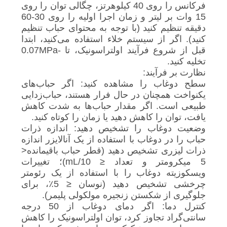
فرکانس را روی 40 کیلوهرتز، چگالی توان را روی
15 وات بر لیتر و زمان اجرا اولیه را روی 30-60
دقیقه تنظیم کنید (با توجه به محتوای حباب تنظیم
کنید). اگر از سیستم خلاء استفاده می‌کنید، ابتدا
قبل از شروع فرآیند اولتراسونیک، تا -0.07MPa
تخلیه کنید.
نظارت بر فرآیند:
سطح دوغاب را مشاهده کنید: اگر حباب‌های
یکنواخت همچنان در حال فرار هستند، حباب‌زدایی
طبیعی است. اگر مقدار حباب‌ها به شدت کاهش
یافت، توان را کاهش دهید یا زمان را کوتاه کنید.
وضعیت دوغاب را تشخیص دهید: اندازه ذرات
حباب را در دوغاب با استفاده از یک آنالایزر اندازه
ذرات لیزری تشخیص دهید (قطر حباب باقیمانده<
5 میکرومتر و تعداد ≤ 10/mL)؛ تغییرات
ویسکوزیته دوغاب را با استفاده از یک رئومتر
چرخشی تشخیص دهید (نوسان ≤ 5٪، برای
جلوگیری از شکستن زنجیره مولکولی پلیمر).
کنترل دما: اگر دمای دوغاب از 50 درجه
سانتی‌گراد تجاوز کرد، توان اولتراسونیک را کاهش